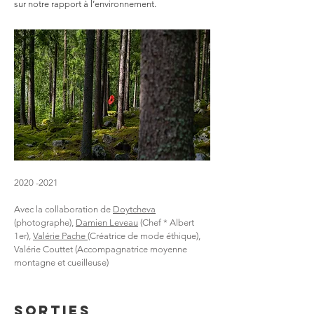
sur notre rapport à l’environnement.
2020 -2021
Avec la collaboration de
Doytcheva
(photographe),
Damien Leveau
(Chef * Albert
1er),
Valérie Pache
(Créatrice de mode éthique),
Valérie Couttet (Accompagnatrice moyenne
montagne et cueilleuse)
SORTIES