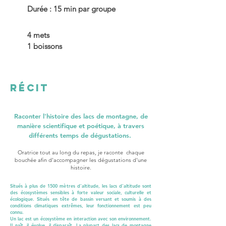
Durée : 15 min par groupe
4 mets
1 boissons
RÉCIT
Raconter l'histoire des lacs de montagne, de
manière scientifique et poétique, à travers
différents temps de dégustations.
Oratrice tout au long du repas, je raconte chaque
bouchée afin d'accompagner les dégustations d'une
histoire.
Situés à plus de 1500 mètres d'altitude, les lacs d'altitude sont
des écosystèmes sensibles à forte valeur sociale, culturelle et
écologique. Situés en tête de bassin versant et soumis à des
conditions climatiques extrêmes, leur fonctionnement est peu
connu.
Un lac est un écosystème en interaction avec son environnement.
Il naît, il évolue, il disparaît. La plupart des lacs de montagne