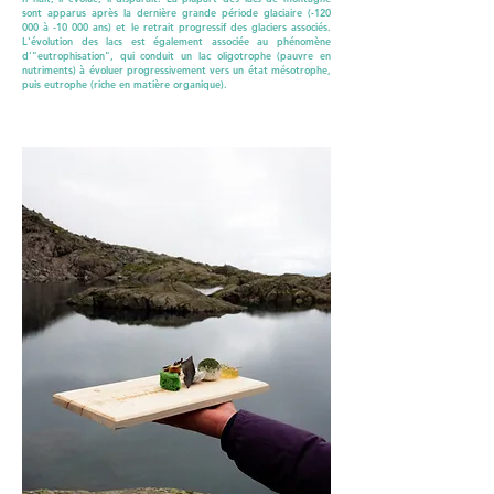
sont apparus après la dernière grande période glaciaire (-120
000 à -10 000 ans) et le retrait progressif des glaciers associés.
L'évolution des lacs est également associée au phénomène
d'"eutrophisation", qui conduit un lac oligotrophe (pauvre en
nutriments) à évoluer progressivement vers un état mésotrophe,
puis eutrophe (riche en matière organique).