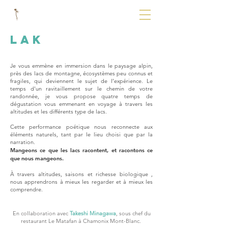
LAK
Je vous emmène en immersion dans le paysage alpin,
près des lacs de montagne, écosystèmes peu connus et
fragiles, qui deviennent le sujet de l’expérience. Le
temps d'un ravitaillement sur le chemin de votre
randonnée, je vous propose quatre temps de
dégustation vous emmenant en voyage à travers les
altitudes et les différents type de lacs.
Cette performance poétique nous reconnecte aux
éléments naturels, tant par le lieu choisi que par la
narration.
Mangeons ce que les lacs racontent, et racontons ce
que nous mangeons.
À travers altitudes, saisons et richesse biologique ,
nous apprendrons à mieux les regarder et à mieux les
comprendre.
En collaboration avec
Takeshi Minagawa
, sous chef du
restaurant Le Matafan à Chamonix Mont-Blanc.