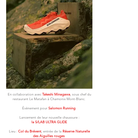
En collaboration avec
Takeshi Minagawa
, sous chef du
restaurant Le Matafan à Chamonix Mont-Blanc.
Évènement pour
Salomon Running
Lancement de leur nouvelle chaussure :
la S/LAB ULTRA GLIDE
Lieu :
Col du Brévent
, entrée de la
Réserve Naturelle
des Aiguilles rouges